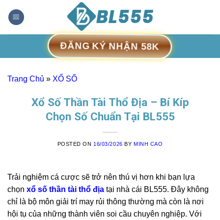
Skip
to
content
ĐĂNG KÝ NHẬN 58K
Trang Chủ
»
XỔ SỐ
Xổ Số Thần Tài Thổ Địa – Bí Kíp
Chọn Số Chuẩn Tại BL555
POSTED ON
16/03/2026
BY
MINH CAO
Trải nghiệm cá cược sẽ trở nên thú vị hơn khi bạn lựa
chọn
xổ số thần tài thổ địa
tại nhà cái BL555. Đây không
chỉ là bộ môn giải trí may rủi thông thường mà còn là nơi
hội tụ của những thành viên soi cầu chuyên nghiệp. Với