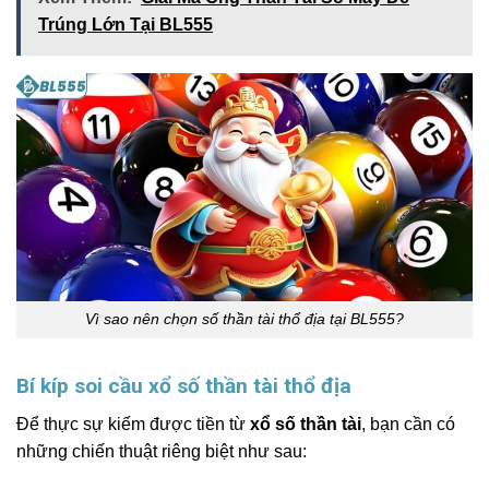
Trúng Lớn Tại BL555
Vì sao nên chọn số thần tài thổ địa tại BL555?
Bí kíp soi cầu xổ số thần tài thổ địa
Để thực sự kiếm được tiền từ
xổ số thần tài
, bạn cần có
những chiến thuật riêng biệt như sau: