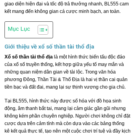
giao diện hiện đại và tốc độ trả thưởng nhanh, BL555 cam
kết mang đến không gian cá cược minh bạch, an toàn.
Mục Lục
Giới thiệu về xổ số thần tài thổ địa
Xổ số thần tài thổ địa
là một hình thức biến tấu độc đáo
của xổ số truyền thống, kết hợp giữa yếu tố may mắn và
những quan niệm dân gian về tài lộc. Trong văn hóa
phương Đông, Thần Tài & Thổ Địa là hai vị thần cai quản
tiền bạc và đất đai, mang lại sự thịnh vượng cho gia chủ.
Tại BL555, hình thức này được số hóa với đồ họa sinh
động, âm thanh bắt tai, mang lại cảm giác gần gũi nhưng
không kém phần chuyên nghiệp. Người chơi không chỉ đặt
cược dựa trên cảm tính mà còn dựa vào các bảng thống
kê kết quả thực tế, tạo nên một cuộc chơi trí tuệ và đầy kịch