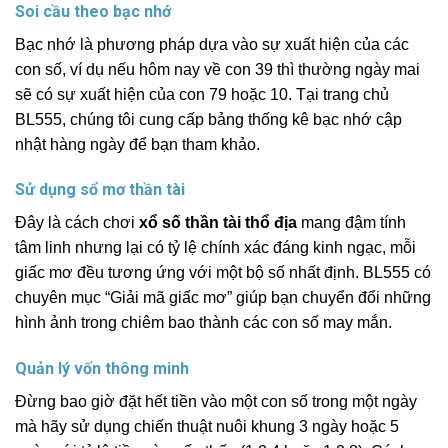
Soi cầu theo bạc nhớ
Bạc nhớ là phương pháp dựa vào sự xuất hiện của các
con số, ví dụ nếu hôm nay về con 39 thì thường ngày mai
sẽ có sự xuất hiện của con 79 hoặc 10. Tại trang chủ
BL555, chúng tôi cung cấp bảng thống kê bạc nhớ cập
nhật hàng ngày để bạn tham khảo.
Sử dụng sổ mơ thần tài
Đây là cách chơi
xổ số thần tài thổ địa
mang đậm tính
tâm linh nhưng lại có tỷ lệ chính xác đáng kinh ngạc, mỗi
giấc mơ đều tương ứng với một bộ số nhất định. BL555 có
chuyên mục “Giải mã giấc mơ” giúp bạn chuyển đổi những
hình ảnh trong chiêm bao thành các con số may mắn.
Quản lý vốn thông minh
Đừng bao giờ đặt hết tiền vào một con số trong một ngày
mà hãy sử dụng chiến thuật nuôi khung 3 ngày hoặc 5