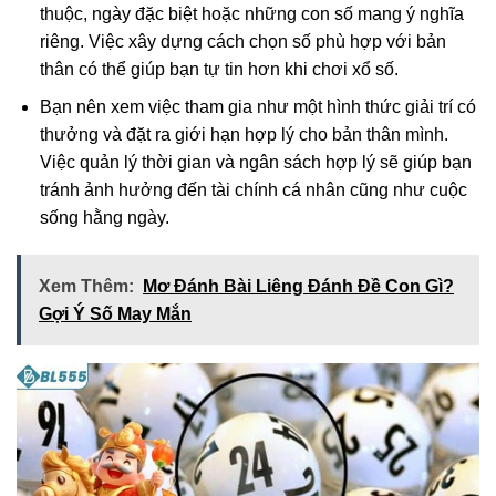
thuộc, ngày đặc biệt hoặc những con số mang ý nghĩa
riêng. Việc xây dựng cách chọn số phù hợp với bản
thân có thể giúp bạn tự tin hơn khi chơi xổ số.
Bạn nên xem việc tham gia như một hình thức giải trí có
thưởng và đặt ra giới hạn hợp lý cho bản thân mình.
Việc quản lý thời gian và ngân sách hợp lý sẽ giúp bạn
tránh ảnh hưởng đến tài chính cá nhân cũng như cuộc
sống hằng ngày.
Xem Thêm:
Mơ Đánh Bài Liêng Đánh Đề Con Gì?
Gợi Ý Số May Mắn