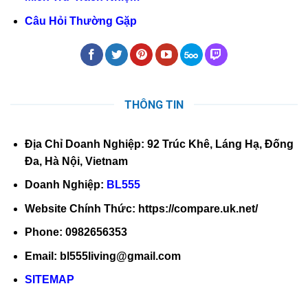
Câu Hỏi Thường Gặp
THÔNG TIN
Địa Chỉ Doanh Nghiệp: 92 Trúc Khê, Láng Hạ, Đống
Đa, Hà Nội, Vietnam
Doanh Nghiệp:
BL555
Website Chính Thức: https://compare.uk.net/
Phone: 0982656353
Email:
bl555living@gmail.com
SITEMAP