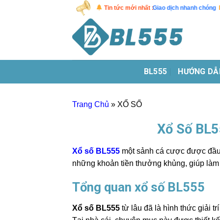
Skip
Sản phẩm đa dạng
,
An ninh bảo mật
Tin tức mới nhất :
,
Giao dịch nhanh chóng
,
Dịch vụ khách 
to
content
BL555
HƯỚNG DẪ
Trang Chủ
»
XỔ SỐ
Xổ Số BL5
Xổ số BL555
một sảnh cá cược được đầu t
những khoản tiền thưởng khủng, giúp làm 
Tổng quan xổ số BL555
Xổ số BL555
từ lâu đã là hình thức giải 