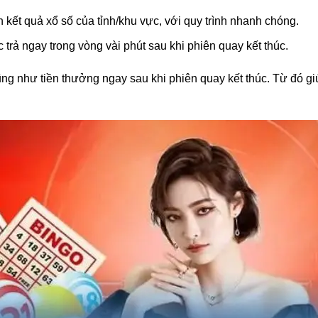
 kết quả xổ số của tỉnh/khu vực, với quy trình nhanh chóng.
trả ngay trong vòng vài phút sau khi phiên quay kết thúc.
g như tiền thưởng ngay sau khi phiên quay kết thúc. Từ đó giúp 
.