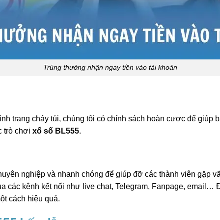
Trúng thưởng nhận ngay tiền vào tài khoản
tình trạng cháy túi, chúng tôi có chính sách hoàn cược để giúp b
 trò chơi
xổ số BL555
.
chuyên nghiệp và nhanh chóng để giúp đỡ các thành viên gặp v
ua các kênh kết nối như live chat, Telegram, Fanpage, email… Đ
ột cách hiệu quả.