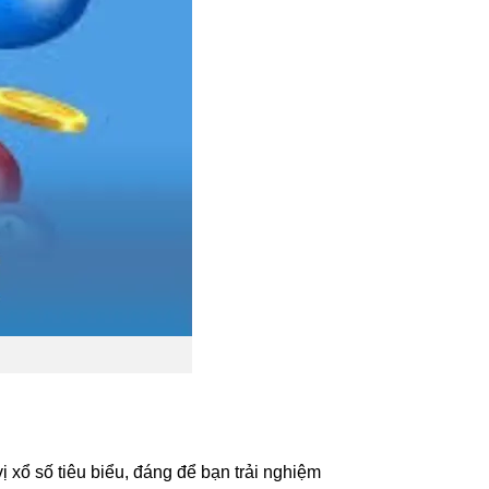
 xổ số tiêu biểu, đáng để bạn trải nghiệm