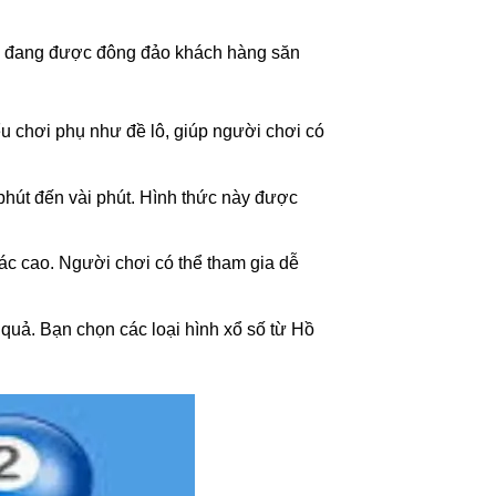
ách đang được đông đảo khách hàng săn
ểu chơi phụ như đề lô, giúp người chơi có
phút đến vài phút. Hình thức này được
tác cao. Người chơi có thể tham gia dễ
 quả. Bạn chọn các loại hình xổ số từ Hồ