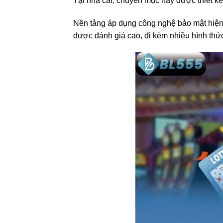
Tại nhà cái, chuyên mục này được thiết kế 
Nền tảng áp dụng công nghệ bảo mật hiện đ
được đánh giá cao, đi kèm nhiều hình thứ