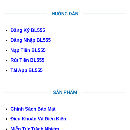
HƯỚNG DẪN
Đăng Ký BL555
Đăng Nhập BL555
Nạp Tiền BL555
Rút Tiền BL555
Tải App BL555
SẢN PHẨM
Chính Sách Bảo Mật
Điều Khoản Và Điều Kiện
Miễn Trừ Trách Nhiệm