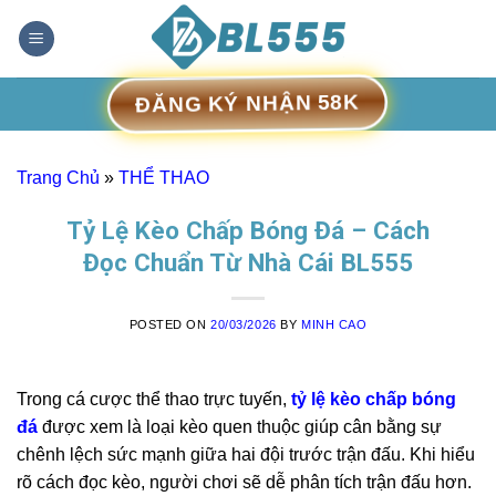
Skip
to
content
ĐĂNG KÝ NHẬN 58K
Trang Chủ
»
THỂ THAO
Tỷ Lệ Kèo Chấp Bóng Đá – Cách
Đọc Chuẩn Từ Nhà Cái BL555
POSTED ON
20/03/2026
BY
MINH CAO
Trong cá cược thể thao trực tuyến,
tỷ lệ kèo chấp bóng
đá
được xem là loại kèo quen thuộc giúp cân bằng sự
chênh lệch sức mạnh giữa hai đội trước trận đấu. Khi hiểu
rõ cách đọc kèo, người chơi sẽ dễ phân tích trận đấu hơn.