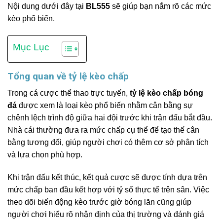
Nội dung dưới đây tại
BL555
sẽ giúp bạn nắm rõ các mức
kèo phổ biến.
Mục Lục
Tổng quan về tỷ lệ kèo chấp
Trong cá cược thể thao trực tuyến,
tỷ lệ kèo chấp bóng
đá
được xem là loại kèo phổ biến nhằm cân bằng sự
chênh lệch trình độ giữa hai đội trước khi trận đấu bắt đầu.
Nhà cái thường đưa ra mức chấp cụ thể để tạo thế cân
bằng tương đối, giúp người chơi có thêm cơ sở phân tích
và lựa chọn phù hợp.
Khi trận đấu kết thúc, kết quả cược sẽ được tính dựa trên
mức chấp ban đầu kết hợp với tỷ số thực tế trên sân. Việc
theo dõi biến động kèo trước giờ bóng lăn cũng giúp
người chơi hiểu rõ nhận định của thị trường và đánh giá