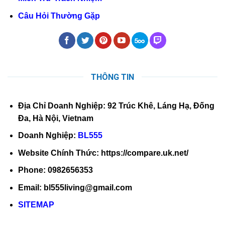
Câu Hỏi Thường Gặp
THÔNG TIN
Địa Chỉ Doanh Nghiệp: 92 Trúc Khê, Láng Hạ, Đống
Đa, Hà Nội, Vietnam
Doanh Nghiệp:
BL555
Website Chính Thức: https://compare.uk.net/
Phone: 0982656353
Email:
bl555living@gmail.com
SITEMAP