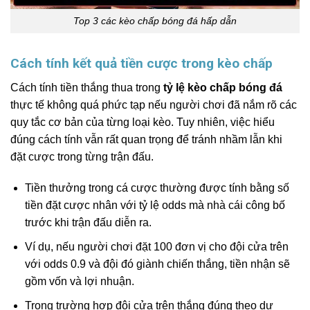
Top 3 các kèo chấp bóng đá hấp dẫn
Cách tính kết quả tiền cược trong kèo chấp
Cách tính tiền thắng thua trong
tỷ lệ kèo chấp bóng đá
thực tế không quá phức tạp nếu người chơi đã nắm rõ các
quy tắc cơ bản của từng loại kèo. Tuy nhiên, việc hiểu
đúng cách tính vẫn rất quan trọng để tránh nhầm lẫn khi
đặt cược trong từng trận đấu.
Tiền thưởng trong cá cược thường được tính bằng số
tiền đặt cược nhân với tỷ lệ odds mà nhà cái công bố
trước khi trận đấu diễn ra.
Ví dụ, nếu người chơi đặt 100 đơn vị cho đội cửa trên
với odds 0.9 và đội đó giành chiến thắng, tiền nhận sẽ
gồm vốn và lợi nhuận.
Trong trường hợp đội cửa trên thắng đúng theo dự