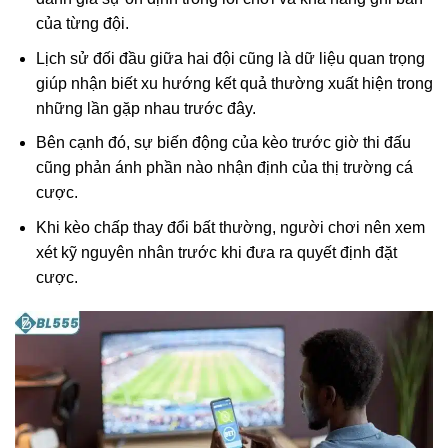
của từng đội.
Lịch sử đối đầu giữa hai đội cũng là dữ liệu quan trọng
giúp nhận biết xu hướng kết quả thường xuất hiện trong
những lần gặp nhau trước đây.
Bên cạnh đó, sự biến động của kèo trước giờ thi đấu
cũng phản ánh phần nào nhận định của thị trường cá
cược.
Khi kèo chấp thay đổi bất thường, người chơi nên xem
xét kỹ nguyên nhân trước khi đưa ra quyết định đặt
cược.