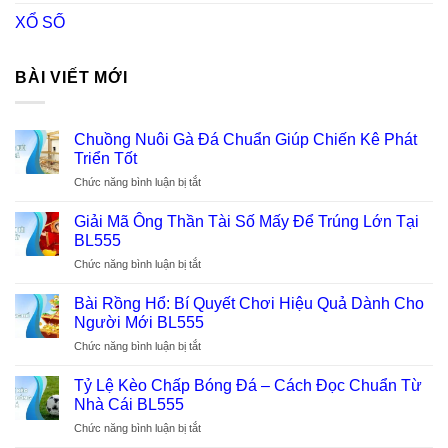
XỔ SỐ
BÀI VIẾT MỚI
Chuồng Nuôi Gà Đá Chuẩn Giúp Chiến Kê Phát
Triển Tốt
Chức năng bình luận bị tắt
ở
Chuồng
Nuôi
Giải Mã Ông Thần Tài Số Mấy Để Trúng Lớn Tại
Gà
BL555
Đá
Chức năng bình luận bị tắt
ở
Chuẩn
Giải
Giúp
Mã
Bài Rồng Hổ: Bí Quyết Chơi Hiệu Quả Dành Cho
Chiến
Ông
Kê
Người Mới BL555
Thần
Phát
Chức năng bình luận bị tắt
ở
Tài
Triển
Bài
Số
Tốt
Rồng
Tỷ Lệ Kèo Chấp Bóng Đá – Cách Đọc Chuẩn Từ
Mấy
Hổ:
Để
Nhà Cái BL555
Bí
Trúng
Chức năng bình luận bị tắt
ở
Quyết
Lớn
Tỷ
Chơi