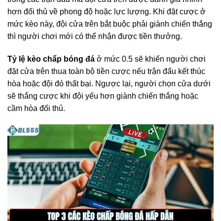
hơn đối thủ về phong độ hoặc lực lượng. Khi đặt cược ở
mức kèo này, đội cửa trên bắt buộc phải giành chiến thắng
thì người chơi mới có thể nhận được tiền thưởng.
Tỷ lệ kèo chấp bóng đá
ở mức 0.5 sẽ khiến người chơi
đặt cửa trên thua toàn bộ tiền cược nếu trận đấu kết thúc
hòa hoặc đội đó thất bại. Ngược lại, người chọn cửa dưới
sẽ thắng cược khi đội yếu hơn giành chiến thắng hoặc
cầm hòa đối thủ.