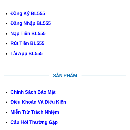
Đăng Ký BL555
Đăng Nhập BL555
Nạp Tiền BL555
Rút Tiền BL555
Tải App BL555
SẢN PHẨM
Chính Sách Bảo Mật
Điều Khoản Và Điều Kiện
Miễn Trừ Trách Nhiệm
Câu Hỏi Thường Gặp