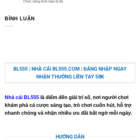
Chức năng bình luận bị tắt
ở
Bóng
Cho
Đoạt
Đá
Người
Bảo
–
Mới
Truyền
BÌNH LUẬN
Cách
BL555
Kì
Đọc
–
Chuẩn
Game
Từ
Bắn
Nhà
Cá
Cái
Săn
BL555
Kho
Báu
Hấp
BL555 | NHÀ CÁI BL555.COM | ĐĂNG NHẬP NGAY
Dẫn
NHẬN THƯỞNG LIỀN TAY 58K
Nhà cái BL555
là điểm đến giải trí số, nơi người chơi
khám phá cá cược sáng tạo, trò chơi cuốn hút, hỗ trợ
nhanh chóng và nhận nhiều ưu đãi bất ngờ mỗi ngày.
HƯỚNG DẪN