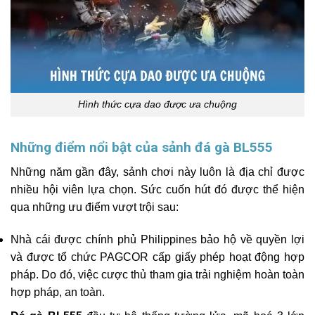
Hình thức cựa dao được ưa chuộng
Những điểm nổi bật của sảnh đá gà BL555
Những năm gần đây, sảnh chơi này luôn là địa chỉ được
nhiều hội viên lựa chọn. Sức cuốn hút đó được thể hiện
qua những ưu điểm vượt trội sau:
Nhà cái được chính phủ Philippines bảo hộ về quyền lợi
và được tổ chức PAGCOR cấp giấy phép hoạt động hợp
pháp. Do đó, việc cược thủ tham gia trải nghiệm hoàn toàn
hợp pháp, an toàn.