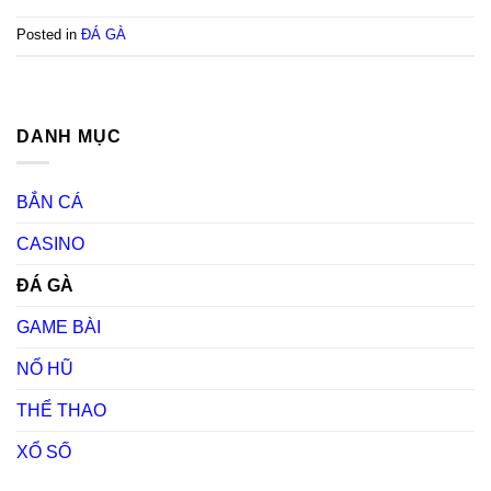
Posted in
ĐÁ GÀ
DANH MỤC
BẮN CÁ
CASINO
ĐÁ GÀ
GAME BÀI
NỔ HŨ
THỂ THAO
XỔ SỐ