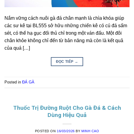
Nắm vững cách nuôi gà đá chân mạnh là chìa khóa giúp
các sư kê tại BL555 sở hữu những chiến kê có cú đá sấm
sét, có thể hạ gục đối thủ chỉ trong một ván đấu. Một đôi
chân khỏe không chỉ đến từ bản năng mà còn là kết quả
của quá […]
ĐỌC TIẾP
→
Posted in
ĐÁ GÀ
Thuốc Trị Đường Ruột Cho Gà Đá & Cách
Dùng Hiệu Quả
POSTED ON
16/03/2026
BY
MINH CAO