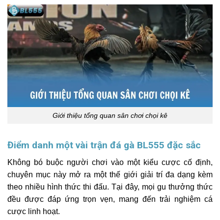
Giới thiệu tổng quan sân chơi chọi kê
Điểm danh một vài trận đá gà BL555 đặc sắc
Không bó buộc người chơi vào một kiểu cược cố định,
chuyên mục này mở ra một thế giới giải trí đa dạng kèm
theo nhiều hình thức thi đấu. Tại đây, mọi gu thưởng thức
đều được đáp ứng trọn vẹn, mang đến trải nghiệm cá
cược linh hoạt.