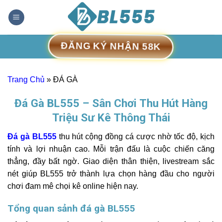
Skip
to
content
ĐĂNG KÝ NHẬN 58K
Trang Chủ
»
ĐÁ GÀ
Đá Gà BL555 – Sân Chơi Thu Hút Hàng
Triệu Sư Kê Thông Thái
Đá gà BL555
thu hút cộng đồng cá cược nhờ tốc độ, kịch
tính và lợi nhuận cao. Mỗi trận đấu là cuộc chiến căng
thẳng, đầy bất ngờ. Giao diện thân thiện, livestream sắc
nét giúp BL555 trở thành lựa chọn hàng đầu cho người
chơi đam mê chọi kê online hiện nay.
Tổng quan sảnh đá gà BL555