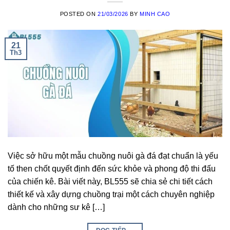
POSTED ON
21/03/2026
BY
MINH CAO
21
Th3
Việc sở hữu một mẫu chuồng nuôi gà đá đạt chuẩn là yếu
tố then chốt quyết định đến sức khỏe và phong độ thi đấu
của chiến kê. Bài viết này, BL555 sẽ chia sẻ chi tiết cách
thiết kế và xây dựng chuồng trại một cách chuyên nghiệp
dành cho những sư kê […]