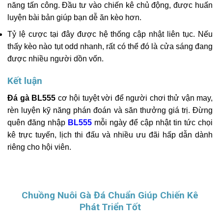
năng tấn công. Đầu tư vào chiến kê chủ động, được huấn
luyện bài bản giúp bạn dễ ăn kèo hơn.
Tỷ lệ cược tại đây được hệ thống cập nhật liên tục. Nếu
thấy kèo nào tụt odd nhanh, rất có thể đó là cửa sáng đang
được nhiều người dồn vốn.
Kết luận
Đá gà BL555
cơ hội tuyệt vời để người chơi thử vận may,
rèn luyện kỹ năng phán đoán và săn thưởng giá trị. Đừng
quên đăng nhập
BL555
mỗi ngày để cập nhật tin tức chọi
kê trực tuyến, lịch thi đấu và nhiều ưu đãi hấp dẫn dành
riêng cho hội viên.
Chuồng Nuôi Gà Đá Chuẩn Giúp Chiến Kê
Phát Triển Tốt