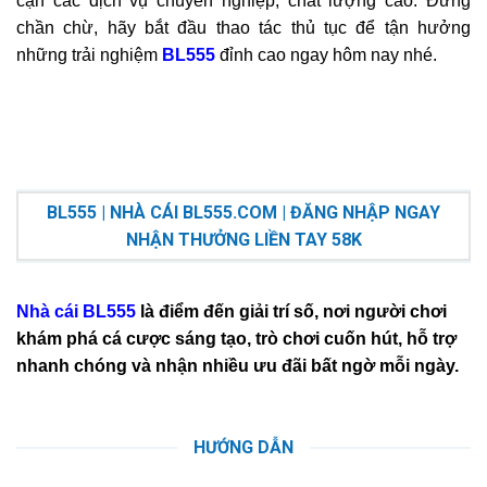
cận các dịch vụ chuyên nghiệp, chất lượng cao. Đừng
chần chừ, hãy bắt đầu thao tác thủ tục để tận hưởng
những trải nghiệm
BL555
đỉnh cao ngay hôm nay nhé.
BL555 | NHÀ CÁI BL555.COM | ĐĂNG NHẬP NGAY
NHẬN THƯỞNG LIỀN TAY 58K
Nhà cái BL555
là điểm đến giải trí số, nơi người chơi
khám phá cá cược sáng tạo, trò chơi cuốn hút, hỗ trợ
nhanh chóng và nhận nhiều ưu đãi bất ngờ mỗi ngày.
HƯỚNG DẪN