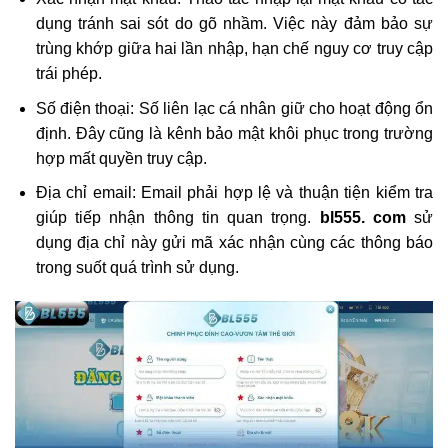
dụng tránh sai sót do gõ nhầm. Việc này đảm bảo sự
trùng khớp giữa hai lần nhập, hạn chế nguy cơ truy cập
trái phép.
Số điện thoại: Số liên lạc cá nhân giữ cho hoạt động ổn
định. Đây cũng là kênh bảo mật khôi phục trong trường
hợp mất quyền truy cập.
Địa chỉ email: Email phải hợp lệ và thuận tiện kiểm tra
giúp tiếp nhận thông tin quan trọng.
bl555. com
sử
dụng địa chỉ này gửi mã xác nhận cùng các thông báo
trong suốt quá trình sử dụng.