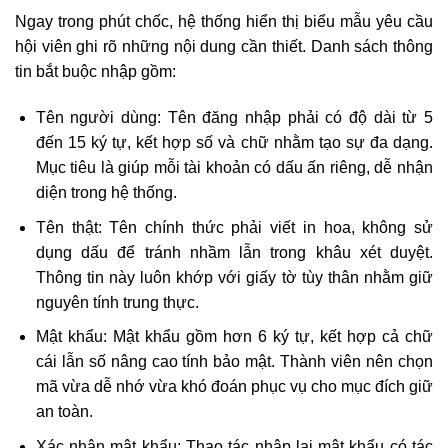
Ngay trong phút chốc, hệ thống hiển thị biểu mẫu yêu cầu
hội viên ghi rõ những nội dung cần thiết. Danh sách thông
tin bắt buộc nhập gồm:
Tên người dùng: Tên đăng nhập phải có độ dài từ 5
đến 15 ký tự, kết hợp số và chữ nhằm tạo sự đa dạng.
Mục tiêu là giúp mỗi tài khoản có dấu ấn riêng, dễ nhận
diện trong hệ thống.
Tên thật: Tên chính thức phải viết in hoa, không sử
dụng dấu để tránh nhầm lẫn trong khâu xét duyệt.
Thông tin này luôn khớp với giấy tờ tùy thân nhằm giữ
nguyên tính trung thực.
Mật khẩu: Mật khẩu gồm hơn 6 ký tự, kết hợp cả chữ
cái lẫn số nâng cao tính bảo mật. Thành viên nên chọn
mã vừa dễ nhớ vừa khó đoán phục vụ cho mục đích giữ
an toàn.
Xác nhận mật khẩu: Thao tác nhập lại mật khẩu có tác