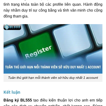
tình trạng khóa toàn bộ các profile liên quan. Hành động
này nhằm duy trì sự công bằng và tính văn minh cho cộng
đồng tham gia.
Tuân thủ giới hạn mỗi thành viên sở hữu duy nhất 1 account
Kết luận
Đăng ký BL555
tạo điều kiện thuận lợi cho anh em tiếp