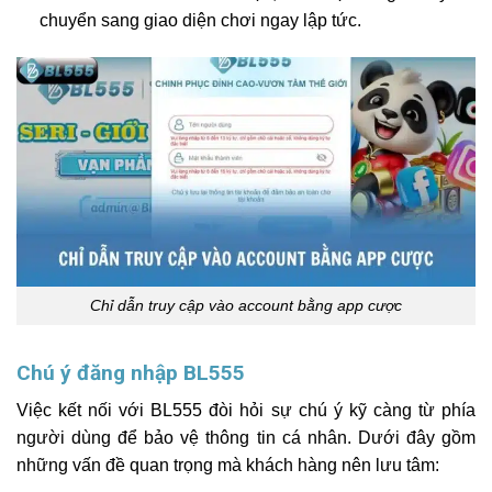
chuyển sang giao diện chơi ngay lập tức.
Chỉ dẫn truy cập vào account bằng app cược
Chú ý đăng nhập BL555
Việc kết nối với BL555 đòi hỏi sự chú ý kỹ càng từ phía
người dùng để bảo vệ thông tin cá nhân. Dưới đây gồm
những vấn đề quan trọng mà khách hàng nên lưu tâm: