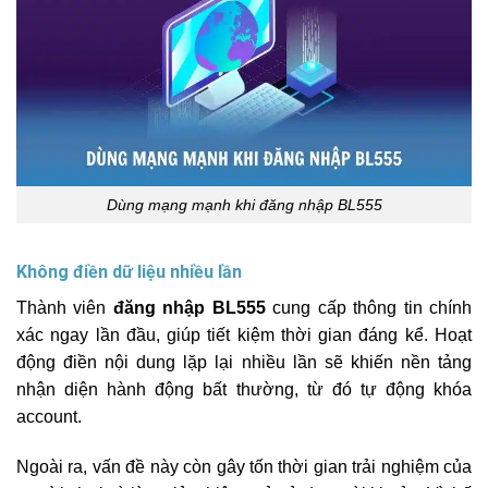
Dùng mạng mạnh khi đăng nhập BL555
Không điền dữ liệu nhiều lần
Thành viên
đăng nhập BL555
cung cấp thông tin chính
xác ngay lần đầu, giúp tiết kiệm thời gian đáng kể. Hoạt
động điền nội dung lặp lại nhiều lần sẽ khiến nền tảng
nhận diện hành động bất thường, từ đó tự động khóa
account.
Ngoài ra, vấn đề này còn gây tốn thời gian trải nghiệm của