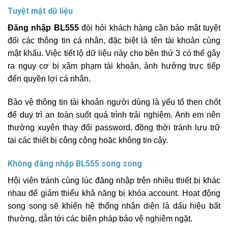
Tuyệt mật dữ liệu
Đăng nhập BL555
đòi hỏi khách hàng cần bảo mật tuyệt
đối các thông tin cá nhân, đặc biệt là tên tài khoản cùng
mật khẩu. Việc tiết lộ dữ liệu này cho bên thứ 3 có thể gây
ra nguy cơ bị xâm phạm tài khoản, ảnh hưởng trực tiếp
đến quyền lợi cá nhân.
Bảo vệ thông tin tài khoản người dùng là yếu tố then chốt
để duy trì an toàn suốt quá trình trải nghiệm. Anh em nên
thường xuyên thay đổi password, đồng thời tránh lưu trữ
tại các thiết bị công cộng hoặc không tin cậy.
Không đăng nhập BL555 song song
Hội viên tránh cùng lúc đăng nhập trên nhiều thiết bị khác
nhau để giảm thiểu khả năng bị khóa account. Hoạt động
song song sẽ khiến hệ thống nhận diện là dấu hiệu bất
thường, dẫn tới các biện pháp bảo vệ nghiêm ngặt.