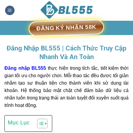
Skip
to
content
ĐĂNG KÝ NHẬN 58K
Đăng Nhập BL555 | Cách Thức Truy Cập
Nhanh Và An Toàn
Đăng nhập BL555
thực hiện trong tích tắc, tiết kiệm thời
gian tối ưu cho người chơi. Mỗi thao tác đều được tối giản
nhằm tạo sự thuận tiện cho thành viên khi sử dụng tài
khoản. Hệ thống bảo mật chặt chẽ đảm bảo dữ liệu cá
nhân luôn trong trạng thái an toàn tuyệt đối xuyên suốt quá
trình hoạt động.
Mục Lục